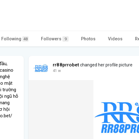
Following
Followers
Photos
Videos
R
48
9
đầu,
rr88prrobet
changed her profile picture
 casino
41 w
 nghệ
ảo mật
i trường
ội ngũ hỗ
 mang
ơ hội
ro.bet/