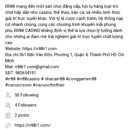
RR88 mang đến một sân chơi đẳng cấp, hội tụ hàng loạt trò
chơi hấp dẫn như casino, thể thao, bắn cá, và nhiều hình thức
giải trí trực tuyến khác. Với tỷ lệ cược cạnh tranh, hệ thống nạp
rút nhanh chóng, cùng các chương trình khuyến mãi phong
phú, RR88 CASINO khẳng định vị thế là lựa chọn lý tưởng dành
cho những ai đam mê trải nghiệm giải trí trực tuyến chất lượng
cao.
Website: https://rr88r1.com
Địa chỉ:361 Bến Vân Đồn, Phường 1, Quận 4, Thành Phố Hồ Chí
Minh
Mail: rr88r1.com@gmail.com
SĐT: 982654191
#rr88 #rr88casino # nhacairr88 #conggamerr88
#cacuocsoxo #cacuocthethao
50 Following
4 Followers
2 posts
https://rr88r1.com/