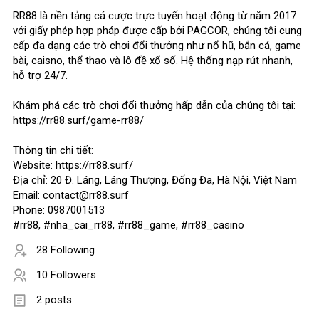
RR88 là nền tảng cá cược trực tuyến hoạt động từ năm 2017
với giấy phép hợp pháp được cấp bởi PAGCOR, chúng tôi cung
cấp đa dạng các trò chơi đổi thưởng như nổ hũ, bắn cá, game
bài, caisno, thể thao và lô đề xổ số. Hệ thống nạp rút nhanh,
hỗ trợ 24/7.
Khám phá các trò chơi đổi thưởng hấp dẫn của chúng tôi tại:
https://rr88.surf/game-rr88/
Thông tin chi tiết:
Website: https://rr88.surf/
Địa chỉ: 20 Đ. Láng, Láng Thượng, Đống Đa, Hà Nội, Việt Nam
Email: contact@rr88.surf
Phone: 0987001513
#rr88, #nha_cai_rr88, #rr88_game, #rr88_casino
28 Following
10 Followers
2 posts