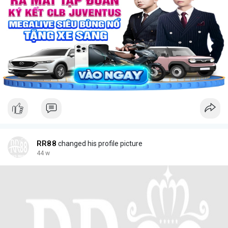
RR88
changed his profile picture
44 w