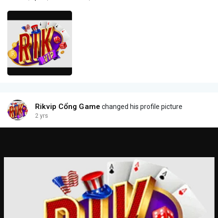
Rikvip Cổng Game
changed his profile picture
2 yrs