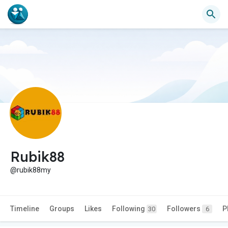
Rubik88
@rubik88my
Timeline
Groups
Likes
Following
Followers
P
30
6