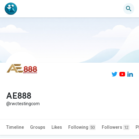
AE888
@rwctestingcom
Timeline
Groups
Likes
Following
Followers
P
50
12