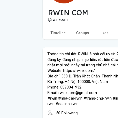
RWIN COM
@rwinxcom
Timeline
Groups
Likes
Thông tin chi tiết: RWIN là nhà cái uy tín 
đăng ký, đăng nhập, nạp tiền, rút tiền đư
nhật mới mỗi ngày tại trang chủ nhà cái 
Website: https://rwinx.com/
Địa chỉ: 368 Đ. Trần Khát Chân, Thanh Nh
Bà Trưng, Hà Nội 100000, Việt Nam
Phone: 0893041932
Email: rwinxcom@gmail.com
#rwin #nha-cai-rwin #trang-chu-rwin #li
rwin #casino-rwin
50 Following