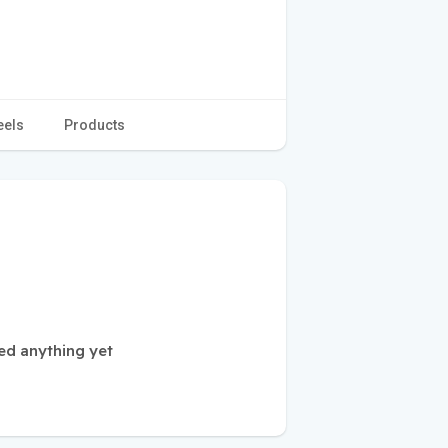
eels
Products
d anything yet