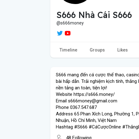
S666 Nhà Cái S666
@s666money
Timeline
Groups
Likes
S666 mang đến cá cược thể thao, casin
bài hấp dẫn. Trải nghiệm kịch tính, thắng
nền tảng an toàn, tiện lợi!
Website https://s666.money/
Email s666money@gmail.com
Phone 0367.547.687
Address 65 Phan Xích Long, Phường 1, 
Nhuận, Hồ Chí Minh, Việt Nam
Hashtag #S666 #CáCượcOnline #Thắng
48 Following