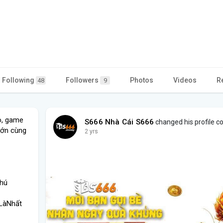
Following
Followers
Photos
Videos
R
48
9
o, game
S666 Nhà Cái S666
changed his profile c
 lớn cùng
2 yrs
Phú
LàNhất