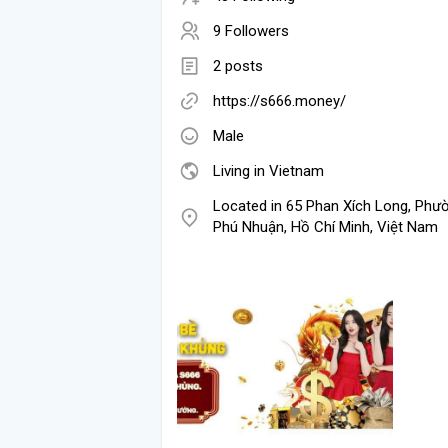
9 Followers
2 posts
https://s666.money/
Male
Living in Vietnam
Located in 65 Phan Xích Long, Phườ
Phú Nhuận, Hồ Chí Minh, Việt Nam