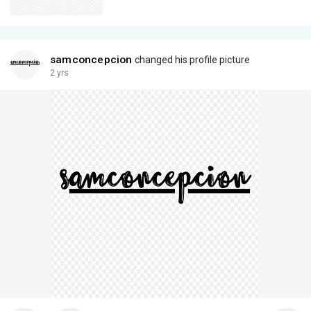
samconcepcion
changed his profile picture
2 yrs