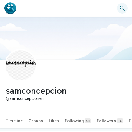
samconcepcion
@samconcepcionvn
Timeline
Groups
Likes
Following
Followers
P
50
16