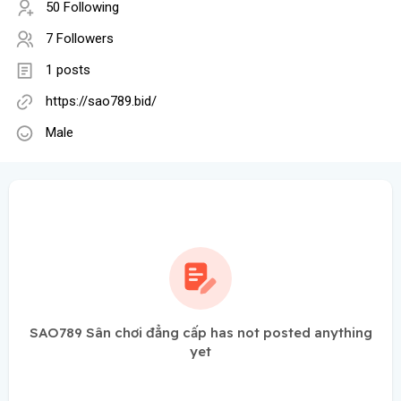
50 Following
7 Followers
1 posts
https://sao789.bid/
Male
SAO789 Sân chơi đẳng cấp has not posted anything
yet