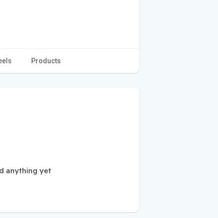
eels
Products
 anything yet