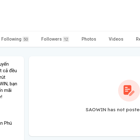
Following
Followers
Photos
Videos
R
50
12
uyến
t cả đều
rút
WIN, bạn
ến mãi
y!
SAOWIN has not posted
ận Phú