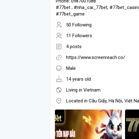
Phone: 0987001088
#77bet , #nha_cai_77bet, #77bet_casin
#77bet_game
50 Following
11 Followers
4 posts
https://www.screenreach.co/
Male
14 years old
Living in Vietnam
Located in Cầu Giấy, Hà Nội, Việt 