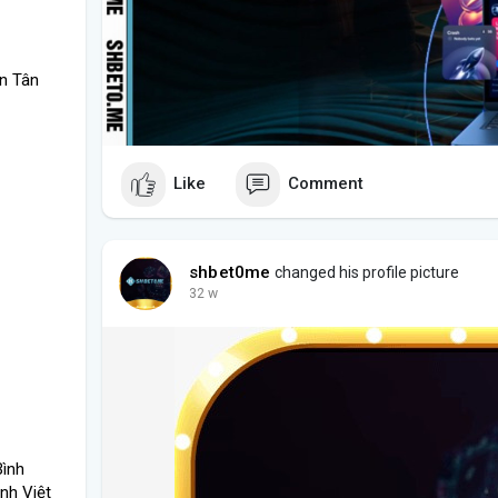
n Tân
Like
Comment
shbet0me
changed his profile picture
32 w
Bình
nh Việt