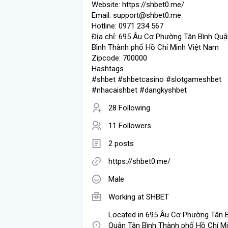
Website: https://shbet0.me/
Email: support@shbet0.me
Hotline: 0971 234 567
Địa chỉ: 695 Âu Cơ Phường Tân Bình Quậ
Bình Thành phố Hồ Chí Minh Việt Nam
Zipcode: 700000
Hashtags
#shbet #shbetcasino #slotgameshbet
#nhacaishbet #dangkyshbet
28 Following
11 Followers
2 posts
https://shbet0.me/
Male
Working at
SHBET
Located in 695 Âu Cơ Phường Tân 
Quận Tân Bình Thành phố Hồ Chí Mi