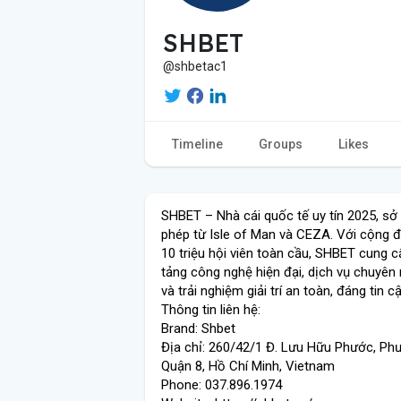
SHBET
@shbetac1
Timeline
Groups
Likes
SHBET – Nhà cái quốc tế uy tín 2025, sở
phép từ Isle of Man và CEZA. Với cộng 
10 triệu hội viên toàn cầu, SHBET cung 
tảng công nghệ hiện đại, dịch vụ chuyên
và trải nghiệm giải trí an toàn, đáng tin cậ
Thông tin liên hệ:
Brand: Shbet
Địa chỉ: 260/42/1 Đ. Lưu Hữu Phước, Ph
Quận 8, Hồ Chí Minh, Vietnam
Phone: 037.896.1974