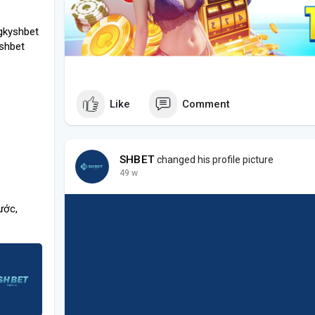
gkyshbet
shbet
Like
Comment
SHBET
changed his profile picture
49 w
ước,