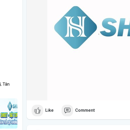
, Tân
Like
Comment