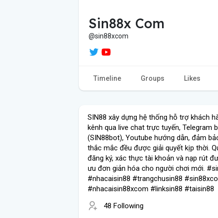
Sin88x Com
@sin88xcom
Timeline
Groups
Likes
SIN88 xây dựng hệ thống hỗ trợ khách h
kênh qua live chat trực tuyến, Telegram 
(SIN88bot), Youtube hướng dẫn, đảm bả
thắc mắc đều được giải quyết kịp thời. Qu
đăng ký, xác thực tài khoản và nạp rút đư
ưu đơn giản hóa cho người chơi mới. #s
#nhacaisin88 #trangchusin88 #sin88xc
#nhacaisin88xcom #linksin88 #taisin88
48 Following