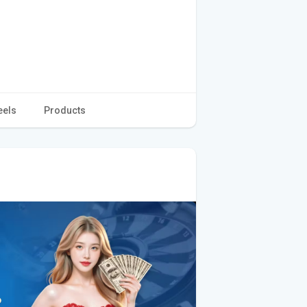
eels
Products