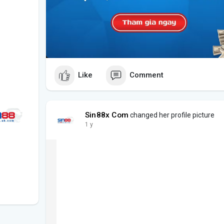
Like
Comment
Sin88x Com
changed her profile picture
1 y