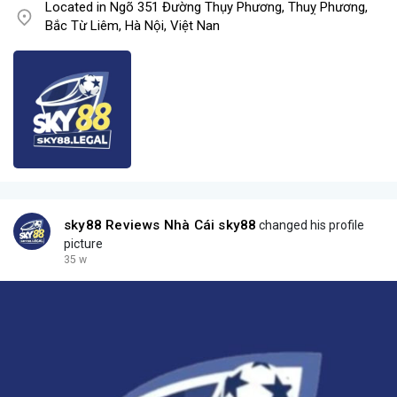
Located in Ngõ 351 Đường Thụy Phương, Thuỵ Phương,
Bắc Từ Liêm, Hà Nội, Việt Nan
sky88 Reviews Nhà Cái sky88
changed his profile
picture
35 w