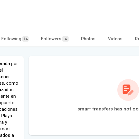
Following
Followers
Photos
Videos
R
14
4
orada por
el
tener
nes, como
lizados,
mente en
ropuerto
smart transfers has not po
ocaciones
 Playa
ra y
Smart
vados a