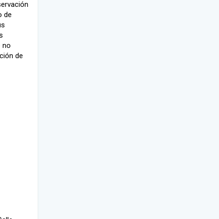
servación
o de
us
s
e no
ación de