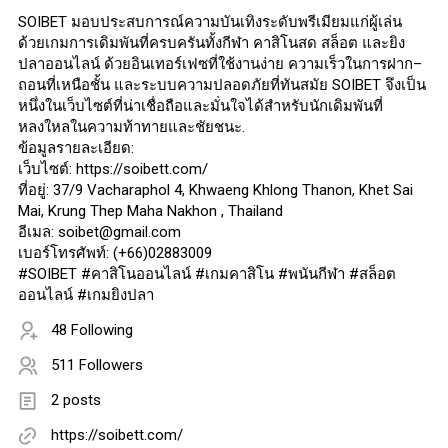
SOIBET มอบประสบการณ์ความบันเทิงระดับพรีเมียมแก่ผู้เล่น
ด้วยเกมการเดิมพันที่ครบครันทั้งกีฬา คาสิโนสด สล็อต และยิง
ปลาออนไลน์ ด้วยอินเทอร์เฟซที่ใช้งานง่าย ความเร็วในการฝาก–
ถอนที่เหนือชั้น และระบบความปลอดภัยที่ทันสมัย SOIBET จึงเป็น
หนึ่งในเว็บไซต์ที่น่าเชื่อถือและมั่นใจได้สำหรับนักเดิมพันที่
หลงใหลในความท้าทายและชัยชนะ.
ข้อมูลรายละเอียด:
เว็บไซต์: https://soibett.com/
ที่อยู่: 37/9 Vacharaphol 4, Khwaeng Khlong Thanon, Khet Sai
Mai, Krung Thep Maha Nakhon , Thailand
อีเมล: soibet@gmail.com
เบอร์โทรศัพท์: (+66)02883009
#SOIBET #คาสิโนออนไลน์ #เกมคาสิโน #พนันกีฬา #สล็อต
ออนไลน์ #เกมยิงปลา
48 Following
511 Followers
2 posts
https://soibett.com/