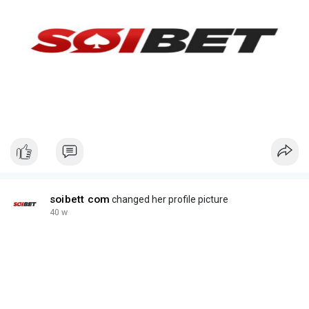
soibett com
changed her profile picture
40 w