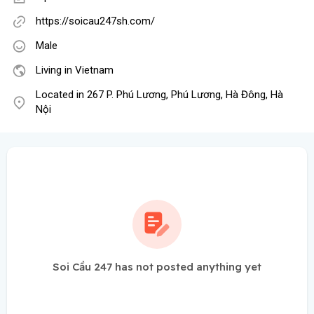
https://soicau247sh.com/
Male
Living in Vietnam
Located in 267 P. Phú Lương, Phú Lương, Hà Đông, Hà
Nội
Soi Cầu 247 has not posted anything yet