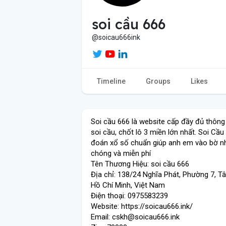
soi cầu 666
@soicau666ink
Timeline
Groups
Likes
Soi cầu 666 là website cấp đầy đủ thông t
soi cầu, chốt lô 3 miền lớn nhất. Soi Cầ
đoán xổ số chuẩn giúp anh em vào bờ n
chóng và miễn phí
Tên Thương Hiệu: soi cầu 666
Địa chỉ: 138/24 Nghĩa Phát, Phường 7, Tâ
Hồ Chí Minh, Việt Nam
Điện thoại: 0975583239
Website: https://soicau666.ink/
Email: cskh@soicau666.ink