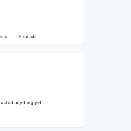
eels
Products
posted anything yet