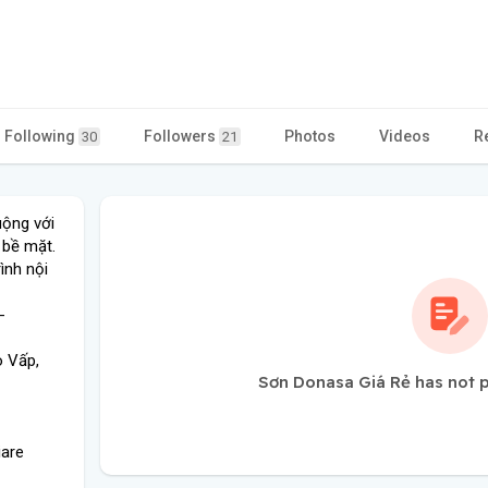
Following
Followers
Photos
Videos
R
30
21
uộng với
 bề mặt.
ình nội
-
ò Vấp,
Sơn Donasa Giá Rẻ has not 
iare