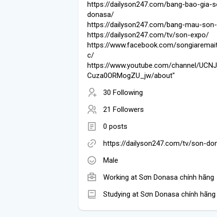
https://dailyson247.com/bang-bao-gia-s
donasa/
https://dailyson247.com/bang-mau-son
https://dailyson247.com/tv/son-expo/
https://www.facebook.com/songiaremai
c/
https://www.youtube.com/channel/U
Cuza0ORMogZU_jw/about"
30 Following
21 Followers
0 posts
https://dailyson247.com/tv/son-do
Male
Working at
Sơn Donasa chính hãng
Studying at Sơn Donasa chính hãng