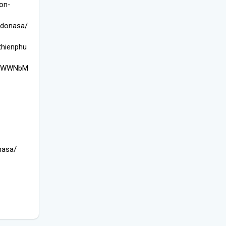
on-
-donasa/
thienphu
CNJWWNbM
nasa/