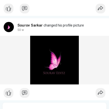
Sourov Sarkar
changed his profile picture
50 w