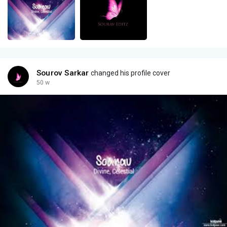
Sourov Sarkar
changed his profile cover
50 w