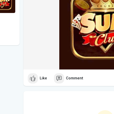
Like
Comment