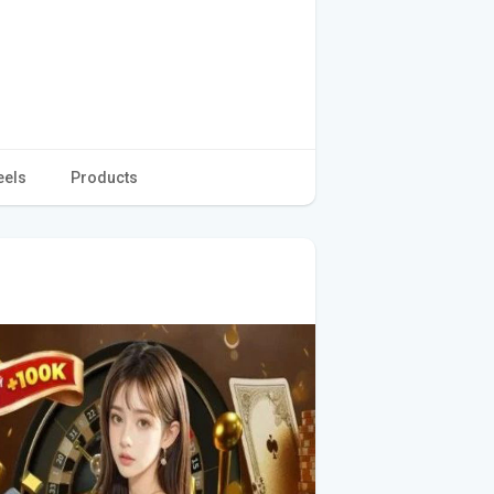
eels
Products