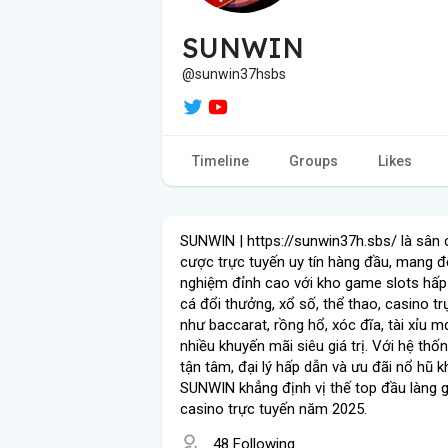
SUNWIN
@sunwin37hsbs
Timeline
Groups
Likes
SUNWIN | https://sunwin37h.sbs/ là sân 
cược trực tuyến uy tín hàng đầu, mang đế
nghiệm đỉnh cao với kho game slots hấp
cá đổi thưởng, xổ số, thể thao, casino tr
như baccarat, rồng hổ, xóc đĩa, tài xỉu 
nhiều khuyến mãi siêu giá trị. Với hệ th
tận tâm, đại lý hấp dẫn và ưu đãi nổ hũ k
SUNWIN khẳng định vị thế top đầu làng giả
casino trực tuyến năm 2025.
48 Following