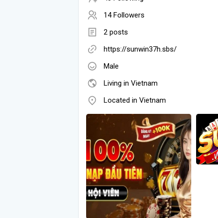
14 Followers
2 posts
https://sunwin37h.sbs/
Male
Living in Vietnam
Located in Vietnam