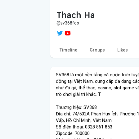
Thach Ha
@sv368foo
Timeline
Groups
Likes
SV368 là một nền tảng cá cược trực tuy
động tại Việt Nam, cung cấp đa dạng các
như đá gà, thể thao, casino, slot game v
trò chơi giải trí khác. T
Thương hiệu: SV368
Địa chỉ: 74/502A Phan Huy Ích, Phường 
Vấp, Hồ Chí Minh, Việt Nam
Số điện thoại: 0328 861 853
Zipcode: 700000