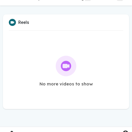
Reels
No more videos to show