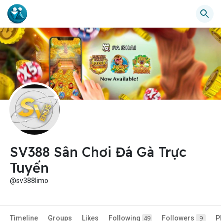
SV388 Sân Chơi Đá Gà Trực
Tuyến
@sv388limo
Timeline
Groups
Likes
Following
Followers
P
49
9