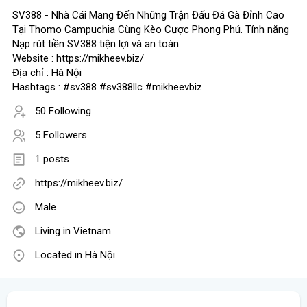
SV388 - Nhà Cái Mang Đến Những Trận Đấu Đá Gà Đỉnh Cao
Tại Thomo Campuchia Cùng Kèo Cược Phong Phú. Tính năng
Nạp rút tiền SV388 tiện lợi và an toàn.
Website : https://mikheev.biz/
Địa chỉ : Hà Nội
Hashtags : #sv388 #sv388llc #mikheevbiz
50 Following
5 Followers
1 posts
https://mikheev.biz/
Male
Living in Vietnam
Located in Hà Nội