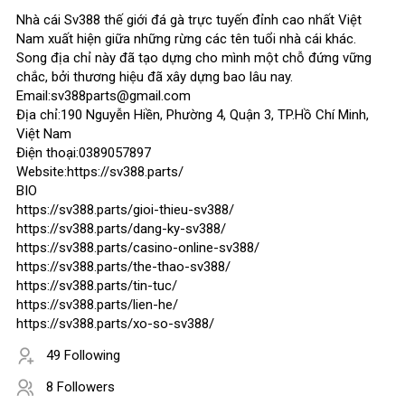
Nhà cái Sv388 thế giới đá gà trực tuyến đỉnh cao nhất Việt
Nam xuất hiện giữa những rừng các tên tuổi nhà cái khác.
Song địa chỉ này đã tạo dựng cho mình một chỗ đứng vững
chắc, bởi thương hiệu đã xây dựng bao lâu nay.
Email:sv388parts@gmail.com
Địa chỉ:190 Nguyễn Hiền, Phường 4, Quận 3, TP.Hồ Chí Minh,
Việt Nam
Điện thoại:0389057897
Website:https://sv388.parts/
BIO
https://sv388.parts/gioi-thieu-sv388/
https://sv388.parts/dang-ky-sv388/
https://sv388.parts/casino-online-sv388/
https://sv388.parts/the-thao-sv388/
https://sv388.parts/tin-tuc/
https://sv388.parts/lien-he/
https://sv388.parts/xo-so-sv388/
49 Following
8 Followers