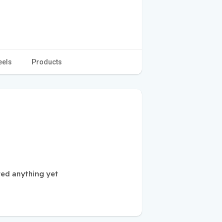
eels
Products
d anything yet