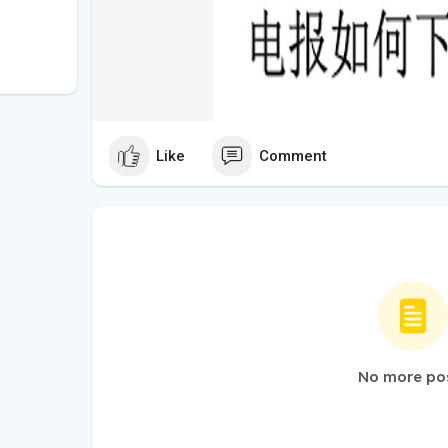
Like
Comment
No more po