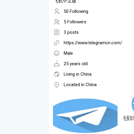
飞机中文版
50 Following
5 Followers
3 posts
https://www.telegramcn.com/
Male
25 years old
Living in China
Located in China