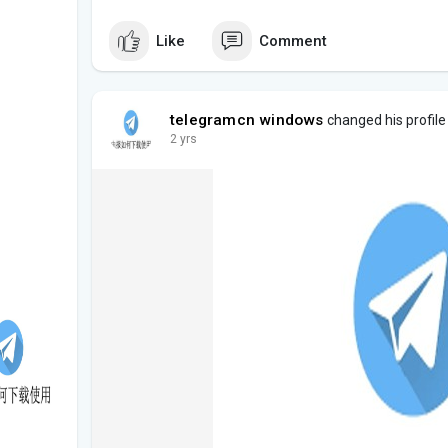
Like
Comment
telegramcn windows
changed his profile
2 yrs