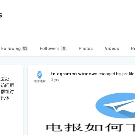
s
Following
Followers
Photos
Videos
R
50
5
telegramcn windows
changed his profile
佳去处。
2 yrs
松访问所
是群组讨
通讯体