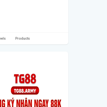
eels
Products