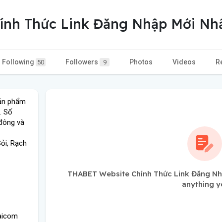
ính Thức Link Đăng Nhập Mới Nh
Following
Followers
Photos
Videos
R
50
9
sản phẩm
g. Số
 đông và
Sỏi, Rạch
THABET Website Chính Thức Link Đăng Nh
anything y
aicom