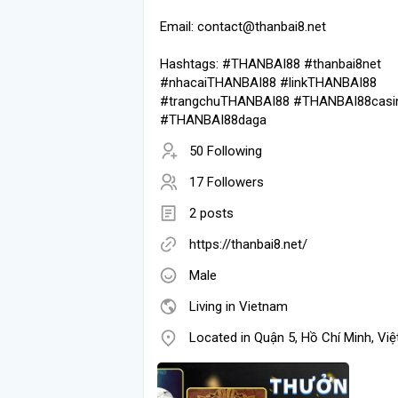
Email: contact@thanbai8.net
Hashtags: #THANBAI88 #thanbai8net
#nhacaiTHANBAI88 #linkTHANBAI88
#trangchuTHANBAI88 #THANBAI88casi
#THANBAI88daga
50 Following
17 Followers
2 posts
https://thanbai8.net/
Male
Living in Vietnam
Located in Quận 5, Hồ Chí Minh, Vi