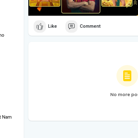
Like
Comment
no
No more po
ệt Nam