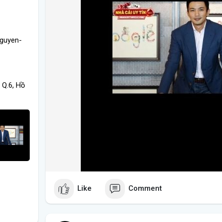
nguyen-
 Q.6, Hồ
Like
Comment