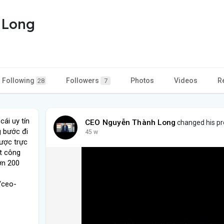
 Long
Following
Followers
Photos
Videos
R
28
7
ái uy tín
CEO Nguyễn Thành Long
changed his pro
g bước đi
45 w
cược trực
t công
ơn 200
/ceo-