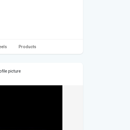
eels
Products
file picture