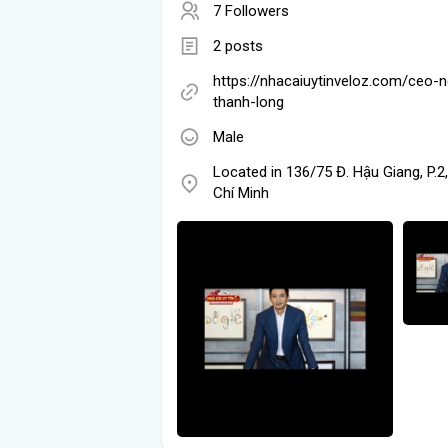
7 Followers
2 posts
https://nhacaiuytinveloz.com/ceo-
thanh-long
Male
Located in 136/75 Đ. Hậu Giang, P.2,
Chí Minh