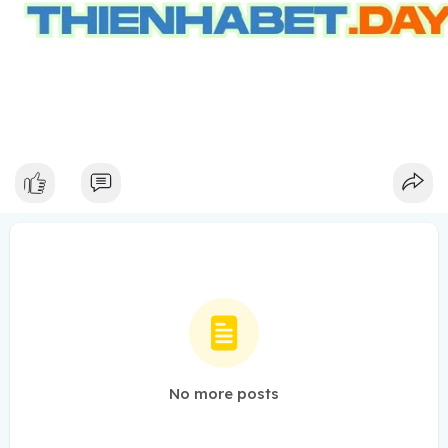
No more posts