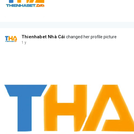
Thienhabet Nhà Cái
changed her profile picture
1 y