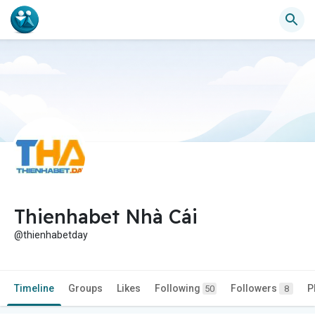
Thienhabet Nhà Cái
@thienhabetday
Timeline
Groups
Likes
Following
Followers
P
50
8