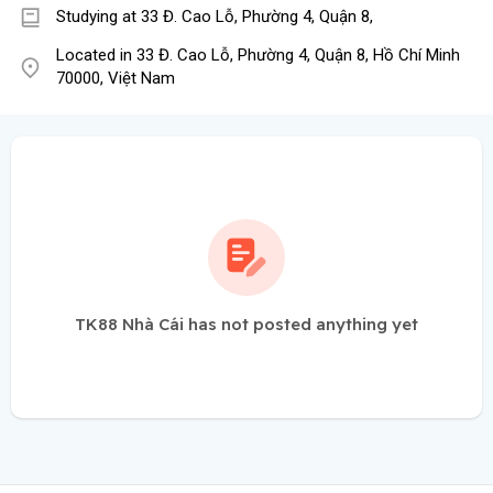
Studying at 33 Đ. Cao Lỗ, Phường 4, Quận 8,
Located in 33 Đ. Cao Lỗ, Phường 4, Quận 8, Hồ Chí Minh
70000, Việt Nam
TK88 Nhà Cái has not posted anything yet