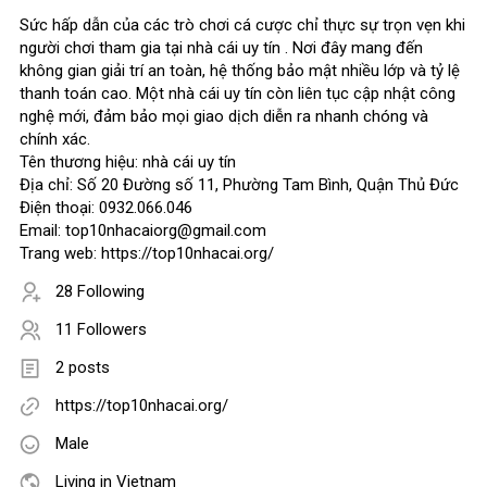
Sức hấp dẫn của các trò chơi cá cược chỉ thực sự trọn vẹn khi
người chơi tham gia tại nhà cái uy tín . Nơi đây mang đến
không gian giải trí an toàn, hệ thống bảo mật nhiều lớp và tỷ lệ
thanh toán cao. Một nhà cái uy tín còn liên tục cập nhật công
nghệ mới, đảm bảo mọi giao dịch diễn ra nhanh chóng và
chính xác.
Tên thương hiệu: nhà cái uy tín
Địa chỉ: Số 20 Đường số 11, Phường Tam Bình, Quận Thủ Đức
Điện thoại: 0932.066.046
Email: top10nhacaiorg@gmail.com
Trang web: https://top10nhacai.org/
28 Following
11 Followers
2 posts
https://top10nhacai.org/
Male
Living in Vietnam