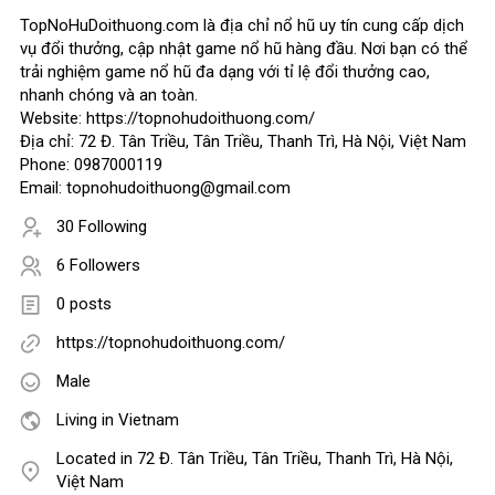
TopNoHuDoithuong.com là địa chỉ nổ hũ uy tín cung cấp dịch
vụ đổi thưởng, cập nhật game nổ hũ hàng đầu. Nơi bạn có thể
trải nghiệm game nổ hũ đa dạng với tỉ lệ đổi thưởng cao,
nhanh chóng và an toàn.
Website: https://topnohudoithuong.com/
Địa chỉ: 72 Đ. Tân Triều, Tân Triều, Thanh Trì, Hà Nội, Việt Nam
Phone: 0987000119
Email: topnohudoithuong@gmail.com
30 Following
6 Followers
0 posts
https://topnohudoithuong.com/
Male
Living in Vietnam
Located in 72 Đ. Tân Triều, Tân Triều, Thanh Trì, Hà Nội,
Việt Nam