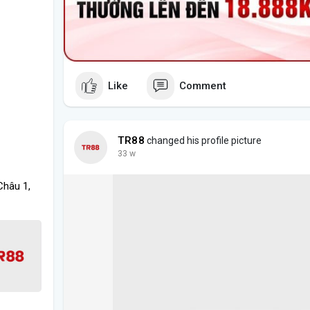
Like
Comment
TR88
changed his profile picture
33 w
Châu 1,