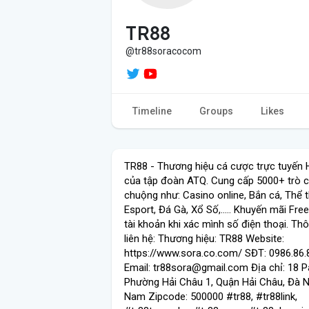
TR88
@tr88soracocom
Timeline
Groups
Likes
TR88 - Thương hiệu cá cược trực tuyến 
của tập đoàn ATQ. Cung cấp 5000+ trò c
chuộng như: Casino online, Bắn cá, Thể 
Esport, Đá Gà, Xổ Số,..... Khuyến mãi Fre
tài khoản khi xác mình số điện thoại. Thô
liên hệ: Thương hiệu: TR88 Website:
https://www.sora.co.com/ SĐT: 0986.86.
Email: tr88sora@gmail.com Địa chỉ: 18 P
Phường Hải Châu 1, Quận Hải Châu, Đà N
Nam Zipcode: 500000 #tr88, #tr88link,