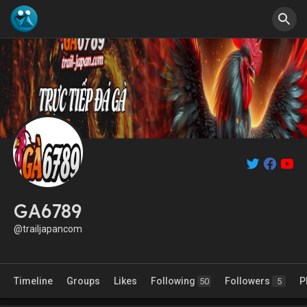
GA6789
@trailjapancom
Timeline
Groups
Likes
Following
Followers
P
50
5