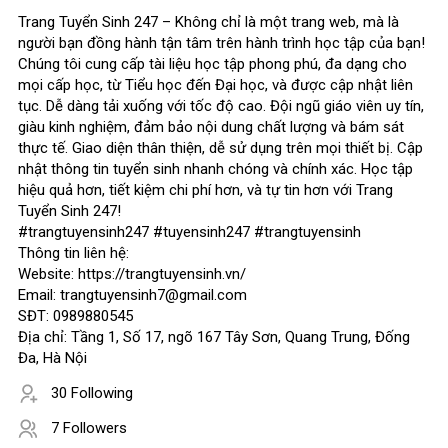
Trang Tuyển Sinh 247 – Không chỉ là một trang web, mà là
người bạn đồng hành tận tâm trên hành trình học tập của bạn!
Chúng tôi cung cấp tài liệu học tập phong phú, đa dạng cho
mọi cấp học, từ Tiểu học đến Đại học, và được cập nhật liên
tục. Dễ dàng tải xuống với tốc độ cao. Đội ngũ giáo viên uy tín,
giàu kinh nghiệm, đảm bảo nội dung chất lượng và bám sát
thực tế. Giao diện thân thiện, dễ sử dụng trên mọi thiết bị. Cập
nhật thông tin tuyển sinh nhanh chóng và chính xác. Học tập
hiệu quả hơn, tiết kiệm chi phí hơn, và tự tin hơn với Trang
Tuyển Sinh 247!
#trangtuyensinh247 #tuyensinh247 #trangtuyensinh
Thông tin liên hệ:
Website: https://trangtuyensinh.vn/
Email: trangtuyensinh7@gmail.com
SĐT: 0989880545
Địa chỉ: Tầng 1, Số 17, ngõ 167 Tây Sơn, Quang Trung, Đống
Đa, Hà Nội
30 Following
7 Followers