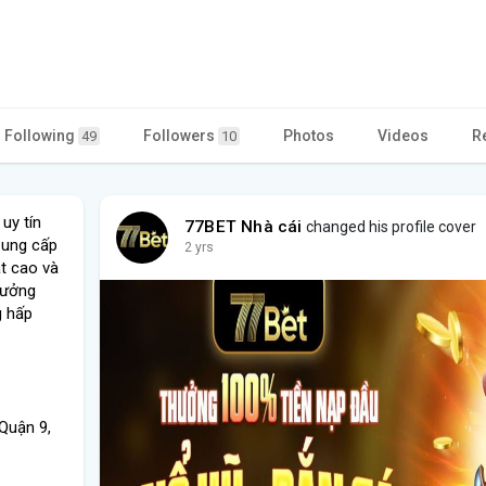
Following
Followers
Photos
Videos
R
49
10
uy tín
77BET Nhà cái
changed his profile cover
Cung cấp
2 yrs
t cao và
hưởng
g hấp
Quận 9,