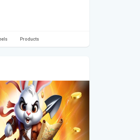
eels
Products