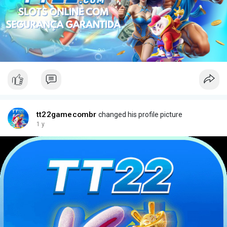
tt22gamecombr
changed his profile picture
1 y