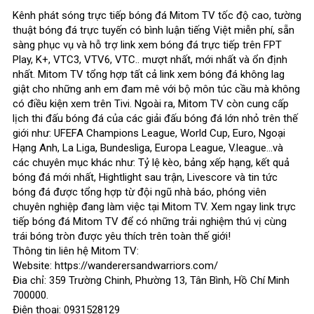
Kênh phát sóng trực tiếp bóng đá Mitom TV tốc độ cao, tường
thuật bóng đá trực tuyến có bình luận tiếng Việt miễn phí, sẵn
sàng phục vụ và hỗ trợ link xem bóng đá trực tiếp trên FPT
Play, K+, VTC3, VTV6, VTC.. mượt nhất, mới nhất và ổn định
nhất. Mitom TV tổng hợp tất cả link xem bóng đá không lag
giật cho những anh em đam mê với bộ môn túc cầu mà không
có điều kiện xem trên Tivi. Ngoài ra, Mitom TV còn cung cấp
lịch thi đấu bóng đá của các giải đấu bóng đá lớn nhỏ trên thế
giới như: UFEFA Champions League, World Cup, Euro, Ngoại
Hạng Anh, La Liga, Bundesliga, Europa League, V.league...và
các chuyên mục khác như: Tỷ lệ kèo, bảng xếp hạng, kết quả
bóng đá mới nhất, Hightlight sau trận, Livescore và tin tức
bóng đá được tổng hợp từ đội ngũ nhà báo, phóng viên
chuyên nghiệp đang làm việc tại Mitom TV. Xem ngay link trực
tiếp bóng đá Mitom TV để có những trải nghiệm thú vị cùng
trái bóng tròn được yêu thích trên toàn thế giới!
Thông tin liên hệ Mitom TV:
Website: https://wanderersandwarriors.com/
Đia chỉ: 359 Trường Chinh, Phường 13, Tân Bình, Hồ Chí Minh
700000.
Điện thoại: 0931528129