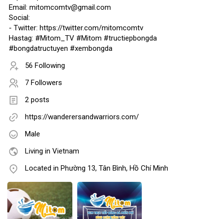
Email: mitomcomtv@gmail.com
Social:
- Twitter: https://twitter.com/mitomcomtv
Hastag: #Mitom_TV #Mitom #tructiepbongda
#bongdatructuyen #xembongda
56 Following
7 Followers
2 posts
https://wanderersandwarriors.com/
Male
Living in Vietnam
Located in Phường 13, Tân Bình, Hồ Chí Minh