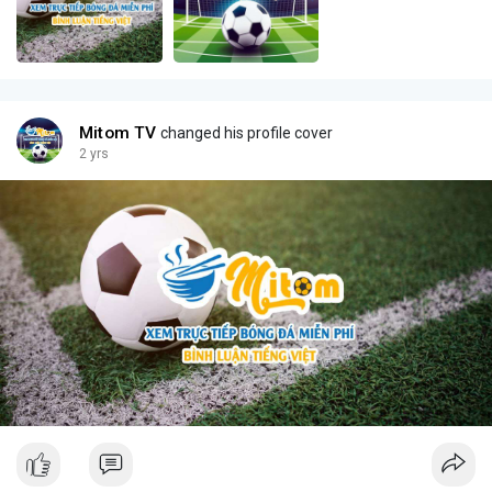
Mitom TV
changed his profile cover
2 yrs