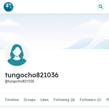
tungocho821036
@tungocho821036
Timeline
Groups
Likes
Following
Followers
P
28
27