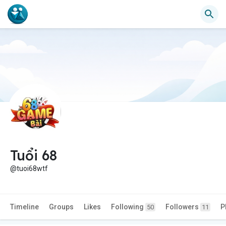
Tuổi 68
@tuoi68wtf
Timeline
Groups
Likes
Following
Followers
P
50
11