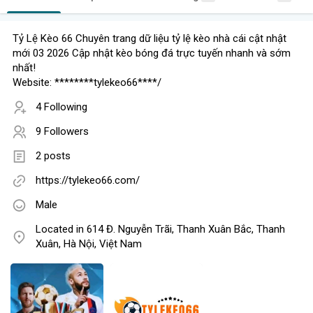
Tỷ Lệ Kèo 66 Chuyên trang dữ liệu tỷ lệ kèo nhà cái cật nhật
mới 03 2026 Cập nhật kèo bóng đá trực tuyến nhanh và sớm
nhất!
Website: ********tylekeo66****/
4 Following
9 Followers
2 posts
https://tylekeo66.com/
Male
Located in 614 Đ. Nguyễn Trãi, Thanh Xuân Bắc, Thanh
Xuân, Hà Nội, Việt Nam