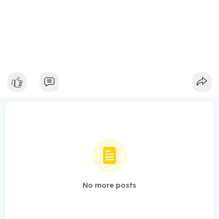
No more posts