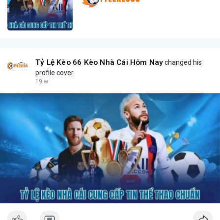
Tỷ Lệ Kèo 66 Kèo Nhà Cái Hôm Nay
changed his
profile cover
19 w