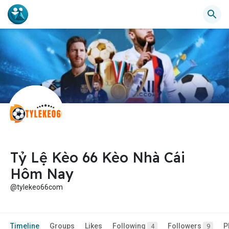
Tỷ Lệ Kèo 66 Kèo Nhà Cái
Hôm Nay
@tylekeo66com
Timeline
Groups
Likes
Following
Followers
P
4
9