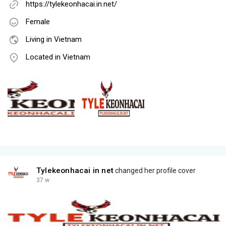
https://tylekeonhacai.in.net/
Female
Living in Vietnam
Located in Vietnam
Tylekeonhacai in net
changed her profile cover
37 w