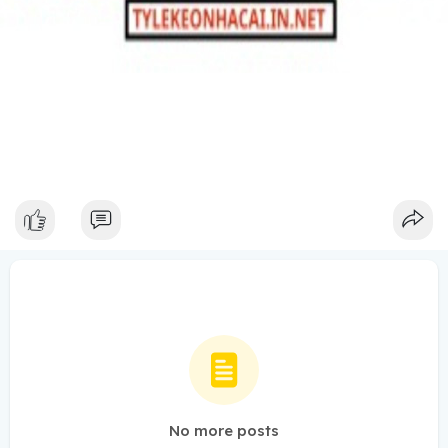
No more posts