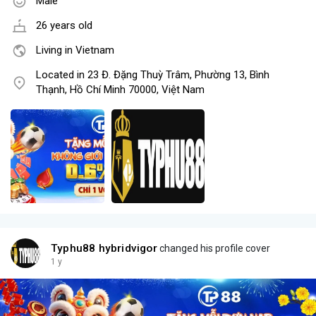
Male
26 years old
Living in Vietnam
Located in 23 Đ. Đặng Thuỳ Trâm, Phường 13, Bình
Thạnh, Hồ Chí Minh 70000, Việt Nam
Typhu88 hybridvigor
changed his profile cover
1 y